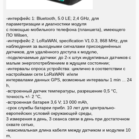
-интерфейс 1: Bluetooth, 5.0 LE; 2,4 GHz, для
параметризации и диагностики модуля
с помощью мобильного телефона (планшета), имеющего
ПО Wilsen,
-интерфейс 2: LoRaWAN, specification V1.0.3, 868 MHz, для
наблюдения за выходными сигналами присоединённых
датчиков, для удалённого доступа к модулю,
-подключаемые датчики: до 2-х штук индуктивных датчиков с
малым энергопотреблением в ждущем состоянии;
-интервалы опроса устройства: циклично в соответствии с
настройками сети LoRaWAN и/или
интервалами данных GPS, возможные интервалы 1 min ... 24
h,
-встроенный датчик температуры, разрешение 0,5 °C,
точность +/- 2 °C,
-встроенная батарея 3,6 V; 13 000 mAh,
-срок службы батареи прибл. 10 лет для центрально-
европейских условий окружающей среды,
3 измерения в день, 3 сеанса связи в день при достаточном
охвате сетью,
-максимальная длина кабеля между датчиком и модулем 10
m,