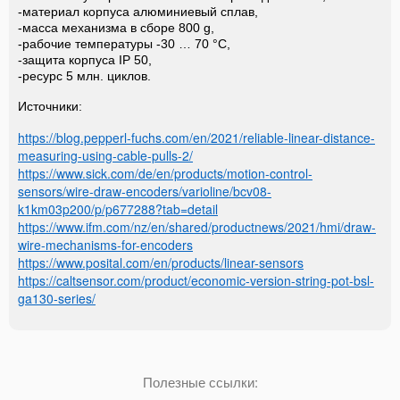
-материал корпуса алюминиевый сплав,
-масса механизма в сборе 800 g,
-рабочие температуры -30 … 70 °C,
-защита корпуса IP 50,
-ресурс 5 млн. циклов.
Источники:
https://blog.pepperl-fuchs.com/en/2021/reliable-linear-distance-
measuring-using-cable-pulls-2/
https://www.sick.com/de/en/products/motion-control-
sensors/wire-draw-encoders/varioline/bcv08-
k1km03p200/p/p677288?tab=detail
https://www.ifm.com/nz/en/shared/productnews/2021/hmi/draw-
wire-mechanisms-for-encoders
https://www.posital.com/en/products/linear-sensors
https://caltsensor.com/product/economic-version-string-pot-bsl-
ga130-series/
Полезные ссылки: