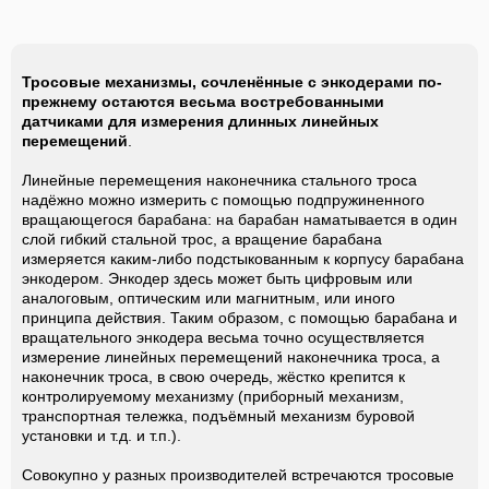
Тросовые механизмы, сочленённые с энкодерами по-
прежнему остаются весьма востребованными
датчиками для измерения длинных линейных
перемещений
.
Линейные перемещения наконечника стального троса
надёжно можно измерить с помощью подпружиненного
вращающегося барабана: на барабан наматывается в один
слой гибкий стальной трос, а вращение барабана
измеряется каким-либо подстыкованным к корпусу барабана
энкодером. Энкодер здесь может быть цифровым или
аналоговым, оптическим или магнитным, или иного
принципа действия. Таким образом, с помощью барабана и
вращательного энкодера весьма точно осуществляется
измерение линейных перемещений наконечника троса, а
наконечник троса, в свою очередь, жёстко крепится к
контролируемому механизму (приборный механизм,
транспортная тележка, подъёмный механизм буровой
установки и т.д. и т.п.).
Совокупно у разных производителей встречаются тросовые