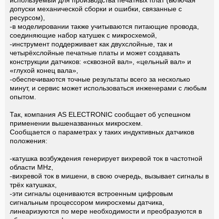
допуски механической сборки и ошибки, связанные с
ресурсом),
-в моделировании также учитываются питающие провода,
соединяющие набор катушек с микросхемой,
-инструмент поддерживает как двухслойные, так и
четырёхслойные печатные платы и может создавать
конструкции датчиков: «сквозной вал», «цельный вал» и
«глухой конец вала»,
-обеспечиваются точные результаты всего за несколько
минут, и сервис может использоваться инженерами с любым
опытом.
Так, компания AS ELECTRONIC сообщает об успешном
применении вышеназванных микросхем.
Сообщается о параметрах у таких индуктивных датчиков
положения:
-катушка возбуждения генерирует вихревой ток в частотной
области MHz,
-вихревой ток в мишени, в свою очередь, вызывает сигналы в
трёх катушках,
-эти сигналы оцениваются встроенным цифровым
сигнальным процессором микросхемы датчика,
линеаризуются по мере необходимости и преобразуются в