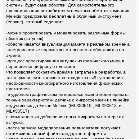
системы будут сами обмотки. Для самостоятельного
проектирования потребителем печатных обмоток компания
Melexis предложила
бесплатный
облачный инструмент
(сервис), который содержит:
-можно проектировать и моделировать различные формы
обмоток (катушек),
-обеспечивается визуализация макета в реальном времени,
-настраиваемые параметры мгновенно отображаются на
экране,
-процесс проектирования катушек из физического мира в
переносится цифровую плоскость,
что позволяет сократить время и затраты на разработку, а
также уменьшить количество отходов за счёт устранения
необходимости многократного изготовления физических
прототипов,
-в удобном графическом интерфейсе можно моделировать
точные характеристики датчика с микросхемами из линейки
индуктивных датчиков Melexis (MLX90510 , MLX90513 и
MLX90517)
с возможностью добавления иных микросхем по мере их
выпуска,
-после запуска моделирования пользователи получают
оптимизированный файл стандартного формата,
используемый для производства печатных плат (включая