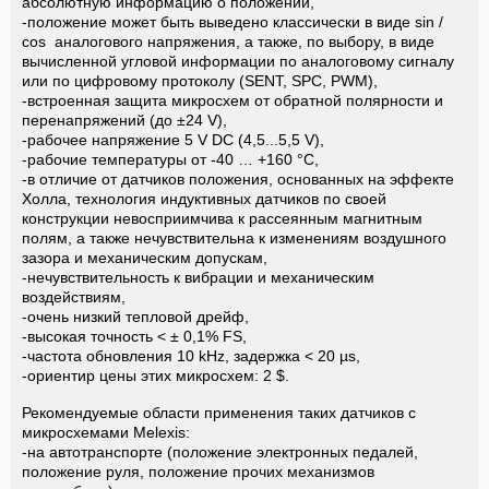
абсолютную информацию о положении,
-положение может быть выведено классически в виде sin /
cos аналогового напряжения, а также, по выбору, в виде
вычисленной угловой информации по аналоговому сигналу
или по цифровому протоколу (SENT, SPC, PWM),
-встроенная защита микросхем от обратной полярности и
перенапряжений (до ±24 V),
-рабочее напряжение 5 V DC (4,5...5,5 V),
-рабочие температуры от -40 … +160 °C,
-в отличие от датчиков положения, основанных на эффекте
Холла, технология индуктивных датчиков по своей
конструкции невосприимчива к рассеянным магнитным
полям, а также нечувствительна к изменениям воздушного
зазора и механическим допускам,
-нечувствительность к вибрации и механическим
воздействиям,
-очень низкий тепловой дрейф,
-высокая точность < ± 0,1% FS,
-частота обновления 10 kHz, задержка < 20 µs,
-ориентир цены этих микросхем: 2 $.
Рекомендуемые области применения таких датчиков с
микросхемами Melexis:
-на автотранспорте (положение электронных педалей,
положение руля, положение прочих механизмов