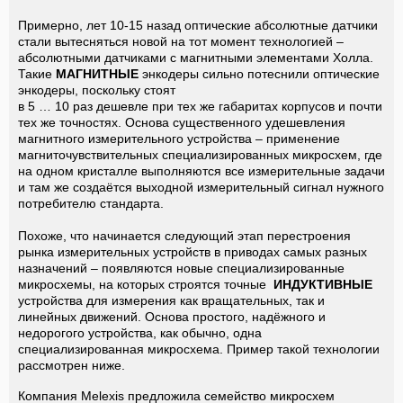
Примерно, лет 10-15 назад оптические абсолютные датчики
стали вытесняться новой на тот момент технологией –
абсолютными датчиками с магнитными элементами Холла.
Такие
МАГНИТНЫЕ
энкодеры сильно потеснили оптические
энкодеры, поскольку стоят
в 5 … 10 раз дешевле при тех же габаритах корпусов и почти
тех же точностях. Основа существенного удешевления
магнитного измерительного устройства – применение
магниточувствительных специализированных микросхем, где
на одном кристалле выполняются все измерительные задачи
и там же создаётся выходной измерительный сигнал нужного
потребителю стандарта.
Похоже, что начинается следующий этап перестроения
рынка измерительных устройств в приводах самых разных
назначений – появляются новые специализированные
микросхемы, на которых строятся точные
ИНДУКТИВНЫЕ
устройства для измерения как вращательных, так и
линейных движений. Основа простого, надёжного и
недорогого устройства, как обычно, одна
специализированная микросхема. Пример такой технологии
рассмотрен ниже.
Компания Melexis предложила семейство микросхем